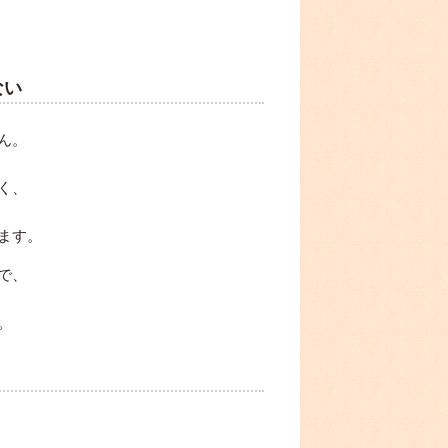
ない
ん。
く、
ます。
で、
。