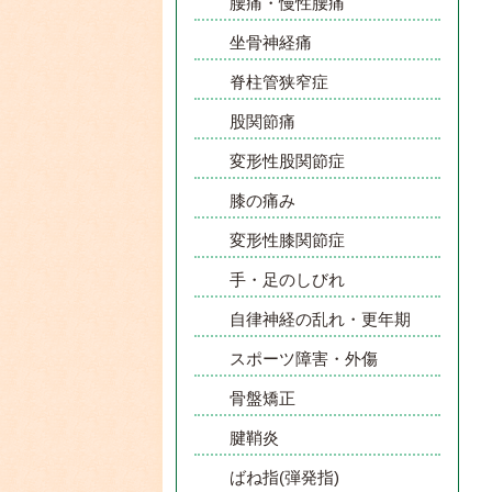
腰痛・慢性腰痛
坐骨神経痛
脊柱管狭窄症
股関節痛
変形性股関節症
膝の痛み
変形性膝関節症
手・足のしびれ
自律神経の乱れ・更年期
スポーツ障害・外傷
骨盤矯正
腱鞘炎
ばね指(弾発指)