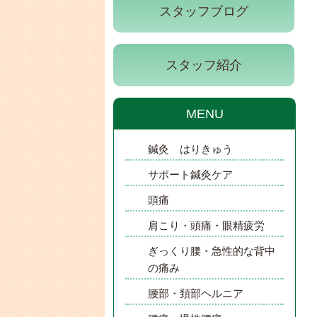
スタッフブログ
スタッフ紹介
MENU
鍼灸 はりきゅう
サポート鍼灸ケア
頭痛
肩こり・頭痛・眼精疲労
ぎっくり腰・急性的な背中
の痛み
腰部・頚部ヘルニア