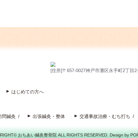
[住所]〒657-0027神戸市灘区永手町2丁目2-
はじめての方へ
訪問鍼灸
出張鍼灸・整体
交通事故治療・むち打ち
RIGHT© おちあい鍼灸整骨院 ALL RIGHTS RESERVED. Design by PO