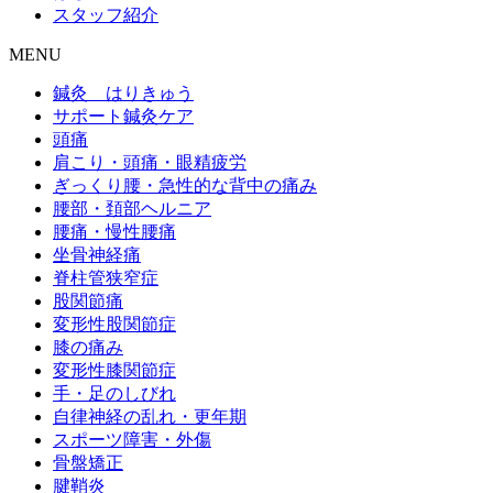
スタッフ紹介
MENU
鍼灸 はりきゅう
サポート鍼灸ケア
頭痛
肩こり・頭痛・眼精疲労
ぎっくり腰・急性的な背中の痛み
腰部・頚部ヘルニア
腰痛・慢性腰痛
坐骨神経痛
脊柱管狭窄症
股関節痛
変形性股関節症
膝の痛み
変形性膝関節症
手・足のしびれ
自律神経の乱れ・更年期
スポーツ障害・外傷
骨盤矯正
腱鞘炎