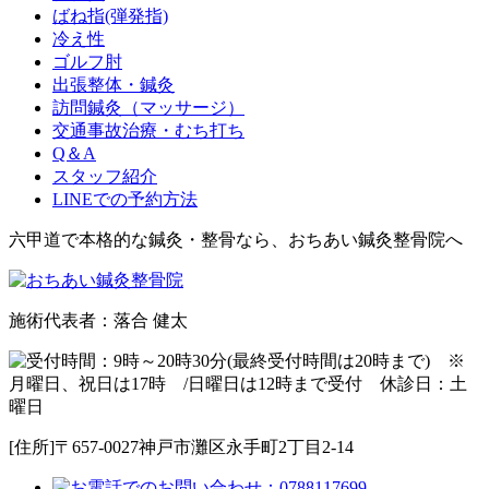
ばね指(弾発指)
冷え性
ゴルフ肘
出張整体・鍼灸
訪問鍼灸（マッサージ）
交通事故治療・むち打ち
Q＆A
スタッフ紹介
LINEでの予約方法
六甲道で本格的な鍼灸・整骨なら、おちあい鍼灸整骨院へ
施術代表者：落合 健太
[住所]〒657-0027神戸市灘区永手町2丁目2-14